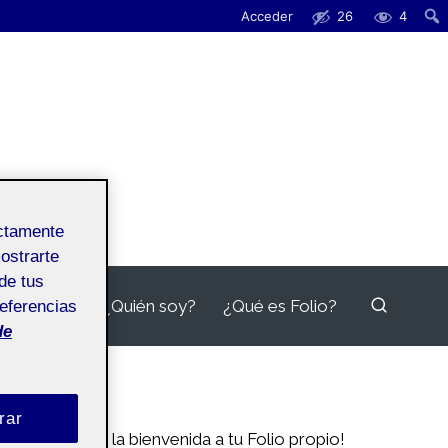
Acceder
26
4
ectamente
mostrarte
de tus
¿Quién soy?
¿Qué es Folio?
referencias
de
rar