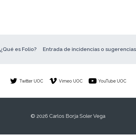
¿Qué es Folio?
Entrada de incidencias o sugerencia
Twitter UOC
Vimeo UOC
YouTube UOC
© 2026 Carlos Borja Soler Vega