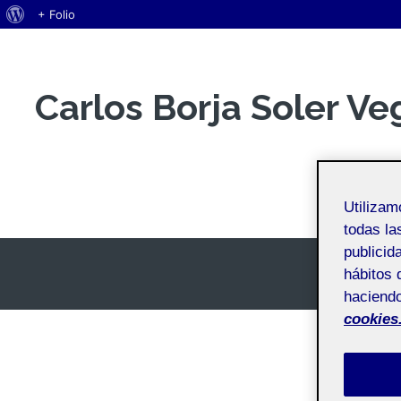
Acerca
+ Folio
Saltar
de
al
WordPress
contenido
Carlos Borja Soler Ve
Espacio Personal
Utiliza
todas la
publicid
hábitos 
haciendo
cookies